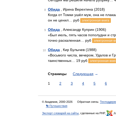
Сегодня мы решили начать рубрику… 
Обида
, Ирина Верехтина (2018)
8
Когда от Томки ушёл муж, она не плака
он не ценил… руб
электронная книга
Обида
, Александр Куприн (1906)
9
«Был июль, пять часов пополудни и с
точно раскаленная… руб
электронная к
Обида
, Кир Булычев (1988)
10
«Восьмого числа, вечером, Удалов и Г
таинственных… 19 руб
электронная книг
Страницы
Следующая
→
1
2
3
4
5
6
© Академик, 2000-2026
Обратная связь:
Техподдерж
👣 Путешествия
Экспорт словарей на сайты
, сделанные на PHP,
Jo