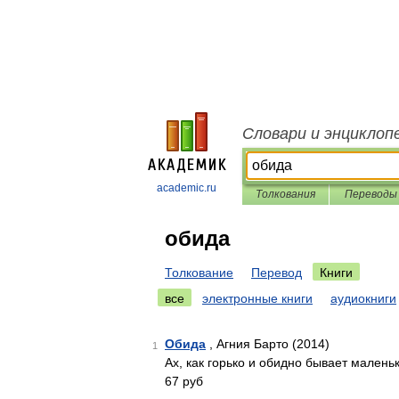
Словари и энциклоп
academic.ru
Толкования
Переводы
обида
Толкование
Перевод
Книги
все
электронные книги
аудиокниги
Обида
, Агния Барто (2014)
1
Ах, как горько и обидно бывает мален
67 руб