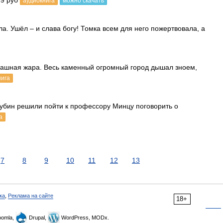
49 руб
аудиокнига
можно скачать
ла. Ушёл – и слава богу! Томка всем для него пожертвовала, а
трашная жара. Весь каменный огромный город дышал зноем,
нига
рубин решили пойти к профессору Минцу поговорить о
а
7
8
9
10
11
12
13
ка
,
Реклама на сайте
18+
omla,
Drupal,
WordPress, MODx.